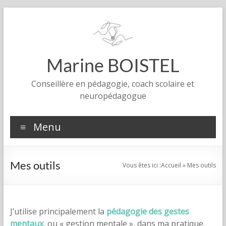
Aller
au
contenu
Marine BOISTEL
Conseillère en pédagogie, coach scolaire et
neuropédagogue
Menu
Mes outils
Vous êtes ici :
Accueil
»
Mes outils
J’utilise principalement la
pédagogie des gestes
mentaux
, ou « gestion mentale », dans ma pratique.