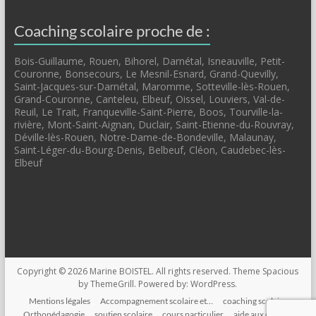
Coaching scolaire proche de :
Bois-Guillaume, Rouen, Bihorel, Darnétal, Isneauville, Petit-
Couronne, Bonsecours, Le Mesnil-Esnard, Grand-Quevilly,
Saint-Jacques-sur-Darnétal, Maromme, Sotteville-lès-Rouen,
Grand-Couronne, Canteleu, Elbeuf, Oissel, Louviers, Val-de-
Reuil, Le Trait, Franqueville-Saint-Pierre, Boos, Tourville-la-
rivière, Mont-Saint-Aignan, Duclair, Saint-Etienne-du-Rouvray,
Déville-lès-Rouen, Notre-Dame-de-Bondeville, Malaunay,
Saint-Léger-du-Bourg-Denis, Belbeuf, Cléon, Caudebec-lès-
Elbeuf
Copyright © 2026
Marine BOISTEL
. All rights reserved. Theme
Spacious
by ThemeGrill. Powered by:
WordPress
.
Mentions légales
Accompagnement scolaire et…
coaching scolaire
Orthopédagogie
soutien scolaire
cours particulier
aide aux devoirs