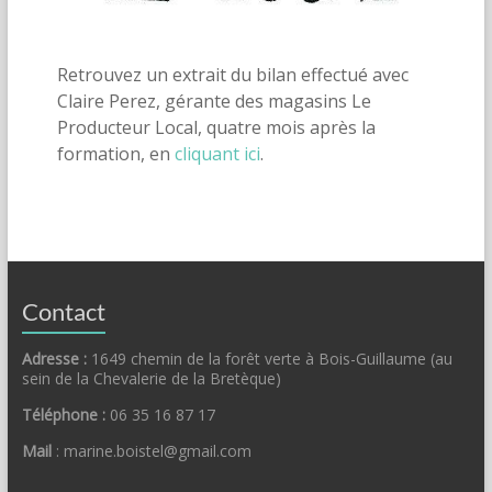
Retrouvez un extrait du bilan effectué avec
Claire Perez, gérante des magasins Le
Producteur Local, quatre mois après la
formation, en
cliquant ici
.
Contact
Adresse :
1649 chemin de la forêt verte à Bois-Guillaume (au
sein de la Chevalerie de la Bretèque)
Téléphone :
06 35 16 87 17
Mail
: marine.boistel@gmail.com