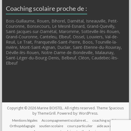
Coaching scolaire proche de :
Bois-Guillaume, Rouen, Bihorel, Darnétal, Isneauville, Petit-
Couronne, Bonsecours, Le Mesnil-Esnard, Grand-Quevilly,
Saint-Jacques-sur-Darnétal, Maromme, Sotteville-lès-Rouen,
Grand-Couronne, Canteleu, Elbeuf, Oissel, Louviers, Val-de-
Reuil, Le Trait, Franqueville-Saint-Pierre, Boos, Tourville-la-
rivière, Mont-Saint-Aignan, Duclair, Saint-Etienne-du-Rouvray,
Déville-lès-Rouen, Notre-Dame-de-Bondeville, Malaunay,
Saint-Léger-du-Bourg-Denis, Belbeuf, Cléon, Caudebec-lès-
Elbeuf
Copyright © 2026
Marine BOISTEL
. All rights reserved. Theme
Spacious
by ThemeGrill. Powered by:
WordPress
.
Mentions légales
Accompagnement scolaire et…
coaching scolaire
Orthopédagogie
soutien scolaire
cours particulier
aide aux devoirs