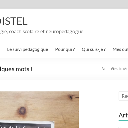
OISTEL
gie, coach scolaire et neuropédagogue
Le suivi pédagogique
Pour qui ?
Qui suis-je ?
Mes out
lques mots !
Vous êtes ici :
Ac
Art