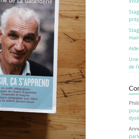
Vous
Stag
prép
Stag
main
Aide
Une 
de l
Com
Phil
pour
dysl
Ann
parl