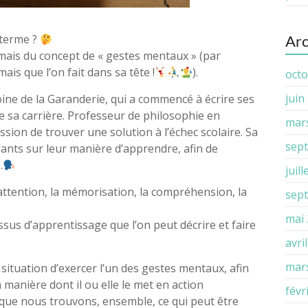
 terme ?
Arc
mais du concept de « gestes mentaux » (par
is que l’on fait dans sa tête !
).
octo
juin
oine de la Garanderie, qui a commencé à écrire ses
de sa carrière. Professeur de philosophie en
mar
ission de trouver une solution à l’échec scolaire. Sa
sep
llants sur leur manière d’apprendre, afin de
.
juil
’attention, la mémorisation, la compréhension, la
sep
mai
sus d’apprentissage que l’on peut décrire et faire
avri
mar
 situation d’exercer l’un des gestes mentaux, afin
a manière dont il ou elle le met en action
févr
 que nous trouvons, ensemble, ce qui peut être