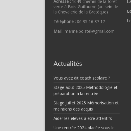
Adresse :
1649 chemin de la forêt
La
verte à Bois-Guillaume (au sein de
L
la Chevalerie de la Bretèque)
L
Téléphone :
06 35 16 87 17
Mail
: marine.boistel@gmail.com
Actualités
Vous avez dit coach scolaire ?
Stage août 2025 Méthodologie et
préparation à la rentrée
Stage juillet 2025 Mémorisation et
maintiens des acquis
Aider les élèves à être attentifs
Une rentrée 2024 placée sous le