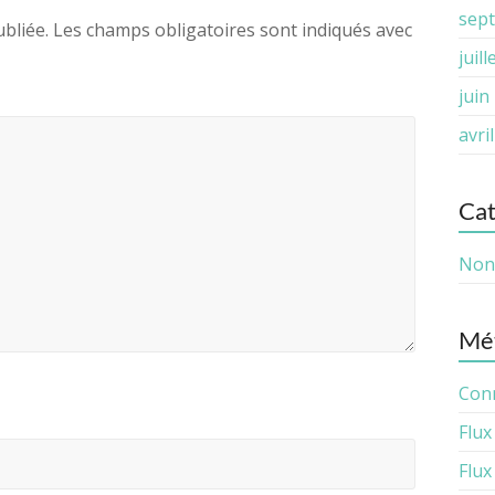
sep
bliée.
Les champs obligatoires sont indiqués avec
juil
juin
avri
Cat
Non 
Mé
Con
Flux
Flux