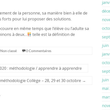
janv
déc
nement de la personne, sa manière bien à elle de
s forts pour lui proposer des solutions.
nov
octo
 découvre en même temps que l’élève ou l’adulte sa
minons à deux…
telle est la définition de
sep
juin
Non classé
0 Commentaires
janv
octo
020 : méthodologie / apprendre à apprendre
sep
juin
méthodologie Collège – 28, 29 et 30 octobre
→
mai
e
mar
nov