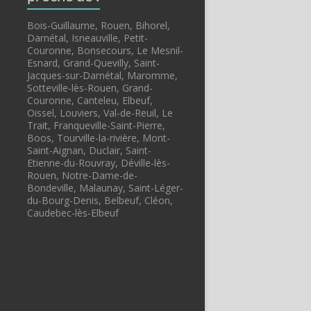
Bois-Guillaume, Rouen, Bihorel,
Darnétal, Isneauville, Petit-
Couronne, Bonsecours, Le Mesnil-
Esnard, Grand-Quevilly, Saint-
Jacques-sur-Darnétal, Maromme,
Sotteville-lès-Rouen, Grand-
Couronne, Canteleu, Elbeuf,
Oissel, Louviers, Val-de-Reuil, Le
Trait, Franqueville-Saint-Pierre,
Boos, Tourville-la-rivière, Mont-
Saint-Aignan, Duclair, Saint-
Etienne-du-Rouvray, Déville-lès-
Rouen, Notre-Dame-de-
Bondeville, Malaunay, Saint-Léger-
du-Bourg-Denis, Belbeuf, Cléon,
Caudebec-lès-Elbeuf